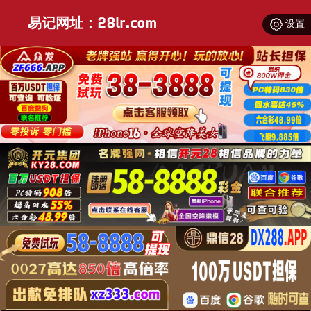
易记网址：28lr.com
设置